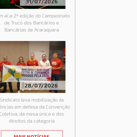
31/07/2026
m aí a 2ª edição do Campeonato
de Truco dos Bancários e
Bancárias de Araraquara
05/08/2026
28/07/2026
DE CAIXA: BANCO APRESENTA PRO
Sindicato leva mobilização às
GA A DOBRAR MENSALIDADE
ências em defesa da Convenção
Coletiva, da mesa única e dos
direitos da categoria
MAIS NOTÍCIAS