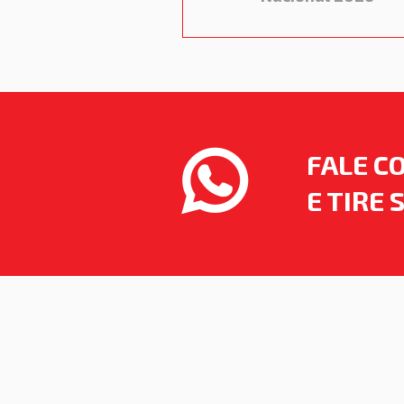
FALE C
E TIRE 