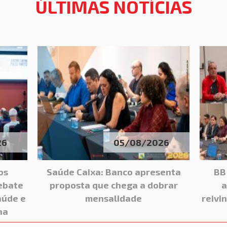
ÚLTIMAS NOTÍCIAS
26
05/08/2026
os
Saúde Caixa: Banco apresenta
BB
ebate
proposta que chega a dobrar
a
aúde e
mensalidade
reivi
ha