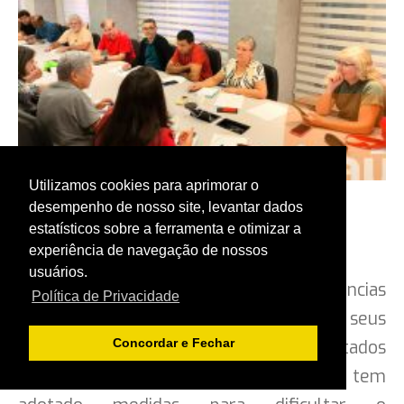
ACORDOS COLETIVOS
GALERIAS
FALE CONOSCO
BAIXE O ESTATUTO
Utilizamos cookies para aprimorar o
Fonte: Contraf-CUT, com edição de Seeb
desempenho de nosso site, levantar dados
Araraquara
estatísticos sobre a ferramenta e otimizar a
experiência de navegação de nossos
2026
-
usuários.
bancariosararaquara.org.br
O banco Itaú voltou a ser alvo de denúncias
Política de Privacidade
por práticas que prejudicam a saúde de seus
Desenvolvido por:
Concordar e Fechar
funcionários. Segundo relatos apresentados
por entidades sindicais, a instituição tem