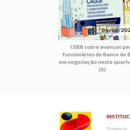
04/08/20
CEBB cobra avanços pa
funcionários do Banco do B
em negociação nesta quarta
(5)
INSTITU
Diretoria