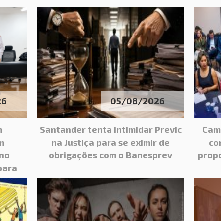
26
05/08/2026
m
Santander tenta intimidar Previc
Cam
m
na Justiça para se eximir de
co
 no
obrigações com o Banesprev
propo
para