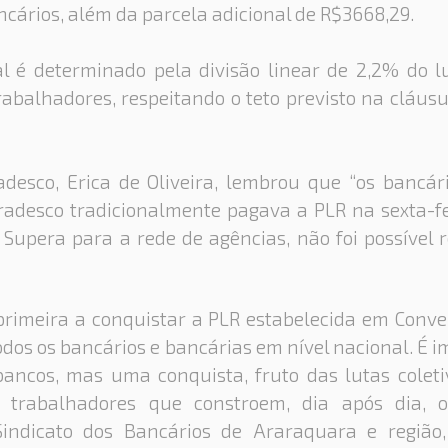
ncários, além da parcela adicional de R$3668,29.
al é determinado pela divisão linear de 2,2% do l
trabalhadores, respeitando o teto previsto na cláus
desco, Erica de Oliveira, lembrou que “os bancár
radesco tradicionalmente pagava a PLR na sexta-fe
Supera para a rede de agências, não foi possível r
 primeira a conquistar a PLR estabelecida em Conve
todos os bancários e bancárias em nível nacional. É
ancos, mas uma conquista, fruto das lutas colet
 trabalhadores que constroem, dia após dia, o
Sindicato dos Bancários de Araraquara e região,