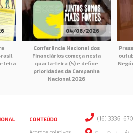
26
04/08/2026
ra
Conferência Nacional dos
Press
rasil
Financiários começa nesta
outub
-feira
quarta-feira (5) e define
Negóc
prioridades da Campanha
Nacional 2026
(16) 3336-670
CIONAL
CONTEÚDO
Acordos coletivos