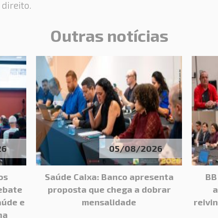
direito.
Outras notícias
26
05/08/2026
os
Saúde Caixa: Banco apresenta
BB
ebate
proposta que chega a dobrar
a
aúde e
mensalidade
reivi
ha