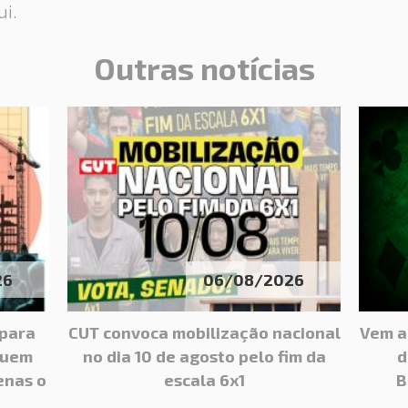
ui.
Outras notícias
26
06/08/2026
 para
CUT convoca mobilização nacional
Vem a
guem
no dia 10 de agosto pelo fim da
d
enas o
escala 6x1
B