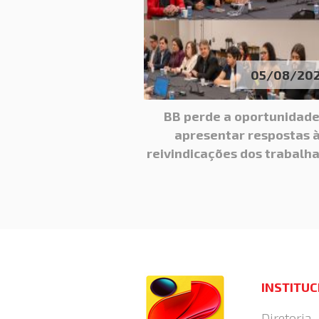
05/08/20
BB perde a oportunidade
apresentar respostas 
reivindicações dos trabalh
INSTITU
Diretoria