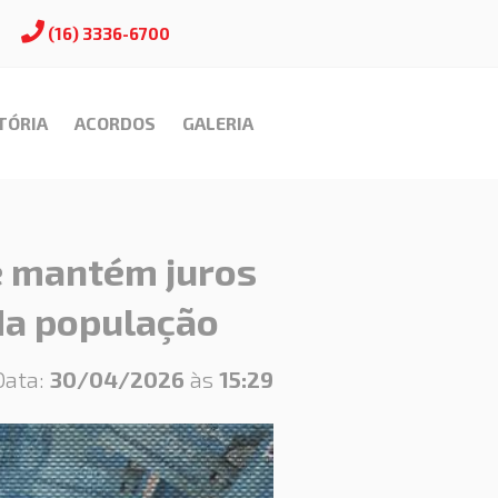
(16) 3336-6700
TÓRIA
ACORDOS
GALERIA
e mantém juros
 da população
Data:
30/04/2026
às
15:29