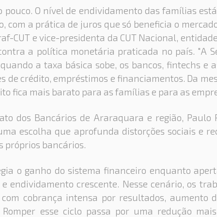
 pouco. O nível de endividamento das famílias est
, com a prática de juros que só beneficia o mercado
raf-CUT e vice-presidenta da CUT Nacional, entidad
ontra a política monetária praticada no país. "A Se
, quando a taxa básica sobe, os bancos, fintechs e 
es de crédito, empréstimos e financiamentos. Da me
ito fica mais barato para as famílias e para as empres
cato dos Bancários de Araraquara e região, Paulo
 uma escolha que aprofunda distorções sociais e r
s próprios bancários.
legia o ganho do sistema financeiro enquanto apert
 e endividamento crescente. Nesse cenário, os tr
m com cobrança intensa por resultados, aumento d
 Romper esse ciclo passa por uma redução mais 