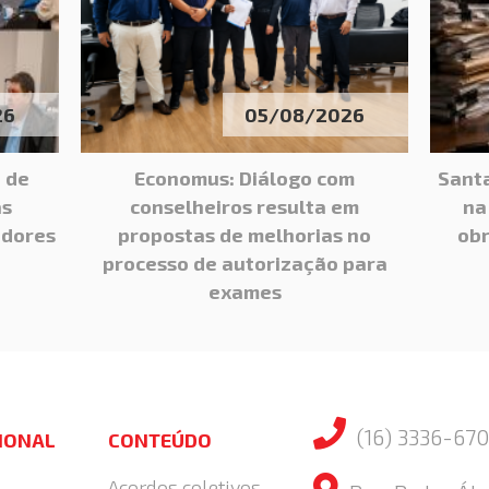
26
05/08/2026
 de
Economus: Diálogo com
Santa
às
conselheiros resulta em
na
adores
propostas de melhorias no
obr
processo de autorização para
exames
(16) 3336-670
CIONAL
CONTEÚDO
Acordos coletivos