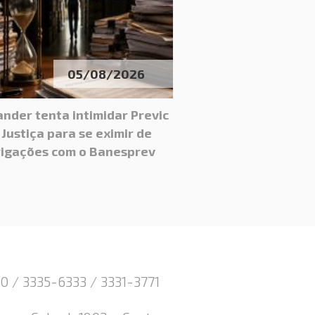
05/08/2026
nder tenta intimidar Previc
 Justiça para se eximir de
igações com o Banesprev
0 / 3335-6333 / 3331-3771