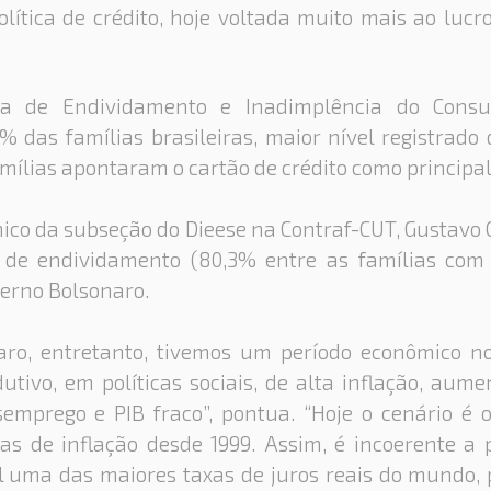
lítica de crédito, hoje voltada muito mais ao lucr
a de Endividamento e Inadimplência do Consu
% das famílias brasileiras, maior nível registrado
ílias apontaram o cartão de crédito como principal 
ico da subseção do Dieese na Contraf-CUT, Gustavo 
e de endividamento (80,3% entre as famílias com 
erno Bolsonaro.
aro, entretanto, tivemos um período econômico no
utivo, em políticas sociais, de alta inflação, aume
esemprego e PIB fraco”, pontua. “Hoje o cenário é 
as de inflação desde 1999. Assim, é incoerente a 
il uma das maiores taxas de juros reais do mundo, 