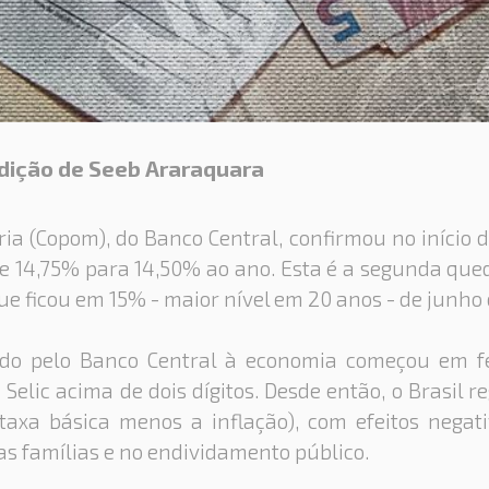
dição de Seeb Araraquara
ia (Copom), do Banco Central, confirmou no início 
 de 14,75% para 14,50% ao ano. Esta é a segunda qu
 que ficou em 15% - maior nível em 20 anos - de junh
ado pelo Banco Central à economia começou em f
elic acima de dois dígitos. Desde então, o Brasil re
axa básica menos a inflação), com efeitos negati
s famílias e no endividamento público.