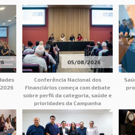
26
05/08/2026
idades
Conferência Nacional dos
Saú
 2026
Financiários começa com debate
pro
sobre perfil da categoria, saúde e
prioridades da Campanha
Nacional 2026