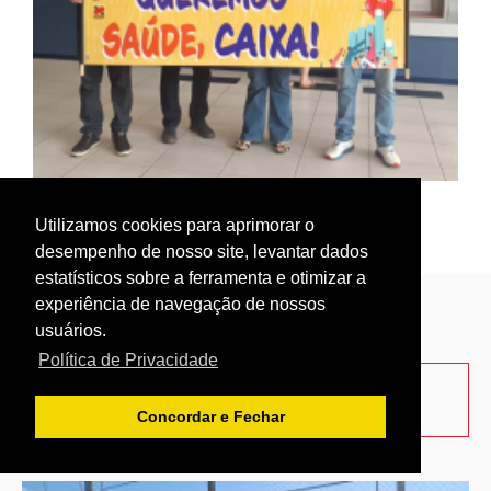
ACORDOS COLETIVOS
GALERIAS
FALE CONOSCO
BAIXE O ESTATUTO
Utilizamos cookies para aprimorar o
Anterior
Próximo
desempenho de nosso site, levantar dados
estatísticos sobre a ferramenta e otimizar a
experiência de navegação de nossos
OUTRAS GALERIAS
2026
-
usuários.
bancariosararaquara.org.br
Política de Privacidade
Desenvolvido por:
Concordar e Fechar