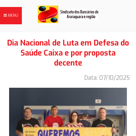
MENU
Dia Nacional de Luta em Defesa do
Saúde Caixa e por proposta
FILIE-SE
decente
Data: 07/10/2025
NOTÍCIAS
DIRETORIA
HISTÓRIA