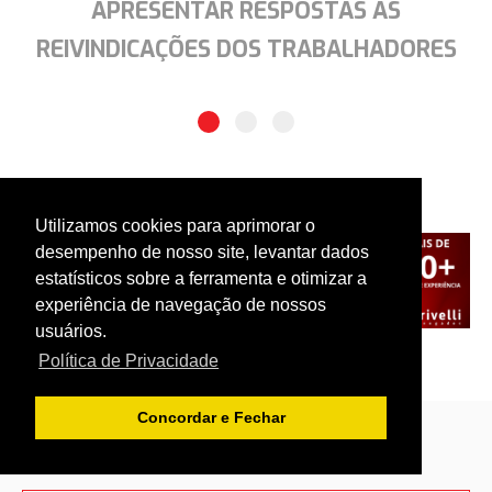
ACORDOS COLETIVOS
APRESENTAR RESPOSTAS ÀS
REIVINDICAÇÕES DOS TRABALHADORES
GALERIAS
FALE CONOSCO
BAIXE O ESTATUTO
Utilizamos cookies para aprimorar o
desempenho de nosso site, levantar dados
estatísticos sobre a ferramenta e otimizar a
experiência de navegação de nossos
2026
-
usuários.
bancariosararaquara.org.br
Política de Privacidade
Desenvolvido por:
Concordar e Fechar
ÚLTIMAS NOTÍCIAS